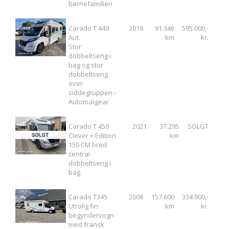
børnefamilien
Carado T 449
2019
91.346
595.000,-
Aut.
km
kr.
Stor
dobbeltseng i
bag og stor
dobbeltseng
over
siddegruppen -
Automatgear
Carado T 459
2021
37.295
SOLGT
Clever + Edition
km
150 CM bred
central
dobbeltseng i
bag
Carado T345
2008
157.600
334.900,-
Utrolig fin
km
kr.
begyndervogn
med fransk