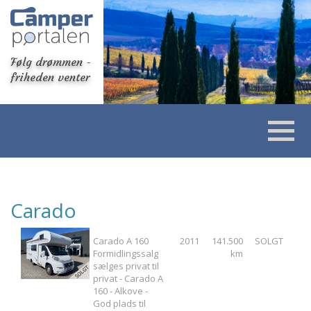
Følg drømmen -
friheden venter
Carado
Carado A 160
2011
141.500
SOLGT
Formidlingssalg
km
sælges privat til
privat - Carado A
160 - Alkove -
God plads til