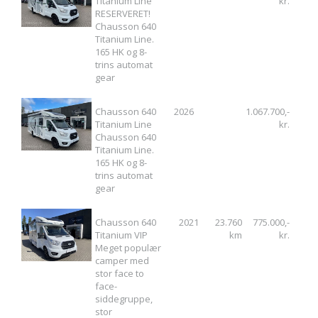
Titanium Line
kr.
RESERVERET!
Chausson 640
Titanium Line.
165 HK og 8-
trins automat
gear
Chausson 640
2026
1.067.700,-
Titanium Line
kr.
Chausson 640
Titanium Line.
165 HK og 8-
trins automat
gear
Chausson 640
2021
23.760
775.000,-
Titanium VIP
km
kr.
Meget populær
camper med
stor face to
face-
siddegruppe,
stor