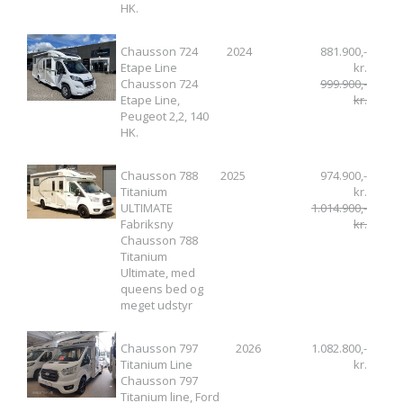
HK.
Chausson 724
2024
881.900,-
Etape Line
kr.
Chausson 724
999.900,-
Etape Line,
kr.
Peugeot 2,2, 140
HK.
Chausson 788
2025
974.900,-
Titanium
kr.
ULTIMATE
1.014.900,-
Fabriksny
kr.
Chausson 788
Titanium
Ultimate, med
queens bed og
meget udstyr
Chausson 797
2026
1.082.800,-
Titanium Line
kr.
Chausson 797
Titanium line, Ford