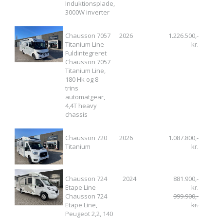
Induktionsplade,
3000W inverter
Chausson 7057
2026
1.226.500,-
Titanium Line
kr.
Fuldintegreret
Chausson 7057
Titanium Line,
180 Hk og 8
trins
automatgear,
4,4T heavy
chassis
Chausson 720
2026
1.087.800,-
Titanium
kr.
Chausson 724
2024
881.900,-
Etape Line
kr.
Chausson 724
999.900,-
Etape Line,
kr.
Peugeot 2,2, 140