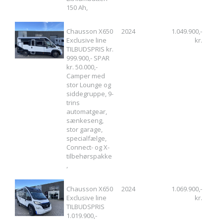
150 Ah,
Chausson X650
2024
1.049.900,-
Exclusive line
kr.
TILBUDSPRIS kr.
999.900,- SPAR
kr. 50.000,-
Camper med
stor Lounge og
siddegruppe, 9-
trins
automatgear,
sænkeseng,
stor garage,
specialfælge,
Connect- og X-
tilbehørspakke
,
Chausson X650
2024
1.069.900,-
Exclusive line
kr.
TILBUDSPRIS
1.019.900,-