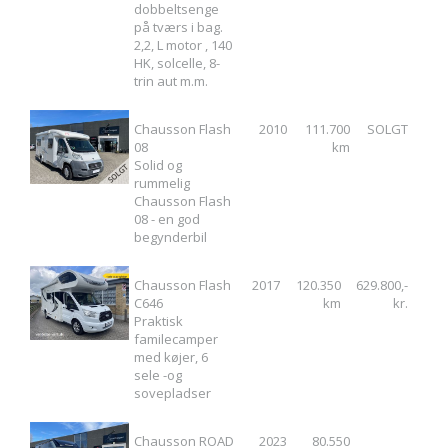
dobbeltsenge
på tværs i bag.
2,2, L motor , 140
HK, solcelle, 8-
trin aut m.m.
Chausson Flash
2010
111.700
SOLGT
08
km
Solid og
rummelig
Chausson Flash
08 - en god
begynderbil
Chausson Flash
2017
120.350
629.800,-
C646
km
kr.
Praktisk
familecamper
med køjer, 6
sele -og
sovepladser
Chausson ROAD
2023
80.550