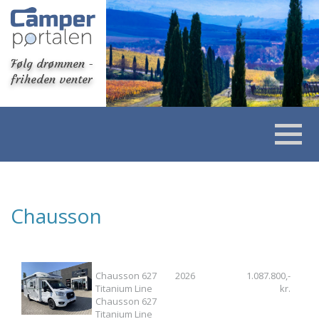
Følg drømmen -
friheden venter
Chausson
Chausson 627
2026
1.087.800,-
Titanium Line
kr.
Chausson 627
Titanium Line