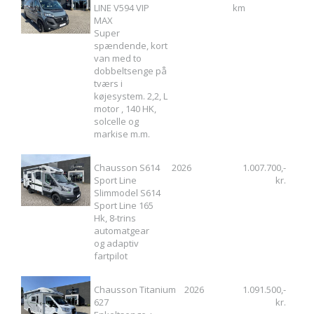
LINE V594 VIP
km
MAX
Super
spændende, kort
van med to
dobbeltsenge på
tværs i
køjesystem. 2,2, L
motor , 140 HK,
solcelle og
markise m.m.
Chausson S614
2026
1.007.700,-
Sport Line
kr.
Slimmodel S614
Sport Line 165
Hk, 8-trins
automatgear
og adaptiv
fartpilot
Chausson Titanium
2026
1.091.500,-
627
kr.