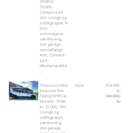
SPAR kr.
50.000,-
Camper med
stor Lounge og
siddegruppe, 9-
trins
automatgear,
sænkeseng,
stor garage,
specialfælge,
Artic, Connect-
og X-
tilbehørspakke
,
Chausson X650
2024
924.900,-
Exclusive line
kr.
TILBUDSPRIS kr.
949.900,-
924.900,- SPAR
kr.
kr. 25.000,- Stor
Lounge og
siddegruppe,
sænkeseng,
stor garage,