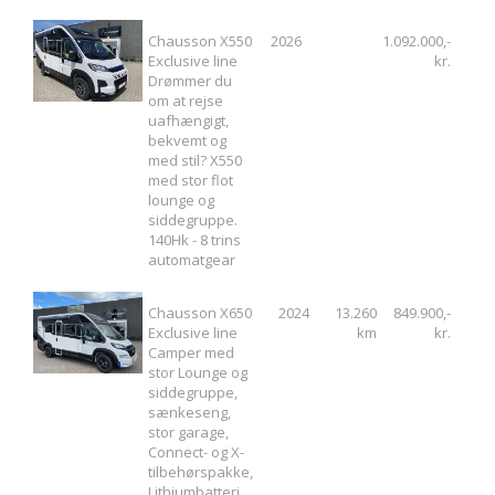
Chausson X550
2026
1.092.000,-
Exclusive line
kr.
Drømmer du
om at rejse
uafhængigt,
bekvemt og
med stil? X550
med stor flot
lounge og
siddegruppe.
140Hk - 8 trins
automatgear
Chausson X650
2024
13.260
849.900,-
Exclusive line
km
kr.
Camper med
stor Lounge og
siddegruppe,
sænkeseng,
stor garage,
Connect- og X-
tilbehørspakke,
Lithiumbatteri