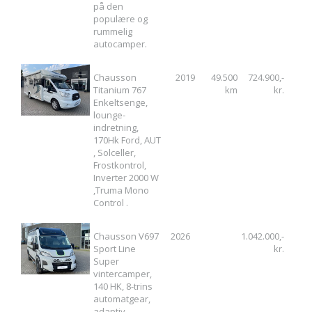
på den
populære og
rummelig
autocamper.
Chausson
2019
49.500
724.900,-
Titanium 767
km
kr.
Enkeltsenge,
lounge-
indretning,
170Hk Ford, AUT
, Solceller,
Frostkontrol,
Inverter 2000 W
,Truma Mono
Control .
Chausson V697
2026
1.042.000,-
Sport Line
kr.
Super
vintercamper,
140 HK, 8-trins
automatgear,
adaptiv