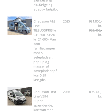
sænkeseng,
alu.fælge og
adaptiv fartpilot
Chausson F&S
2025
931.800,-
Line
kr.
TILBUDSPRIS kr.
953.400,-
931.800,- SPAR
kr.
kr. 21.600,- Van
som
familiecamper
med 5
selepladser,
pop-up og
masser af
sovepladser på
kun 5,99 m
længde.
Chausson First
2026
896.300,-
Line V594
kr.
Super
spændende,
kort van med