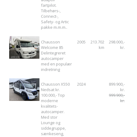
fartpilot.
Tilbehørs-,
Connect-,
Safety- og Artic
pakke m.m.m..
Chausson
2005
213.702
298.000,-
Welcome 85
km
kr.
Delintegreret
autocamper
med en populær
indretning
Chausson X550
2024
899.900,-
Nedsat kr.
kr.
100.000,- Top
999.900,-
moderne
kr.
kvalitets-
autocamper.
Med stor
Lounge og
siddegruppe,
sænkeseng,