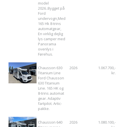
model
2026..Bygget på
Ford
undervogn,Med
165 Hk 8-trins
automatgear,
En virklig dejlig
lys camper med
Panorama
ovenlys i
Førehus.
Chausson 630
2026
1.067.700,-
Titanium Line
kr.
Ford Chausson
630 Titanium
Line. 165 HK og
8-trins automat
gear. Adaptiv
fartpilot. Artic-
pakke.
Chausson 640
2026
1.080.100,-