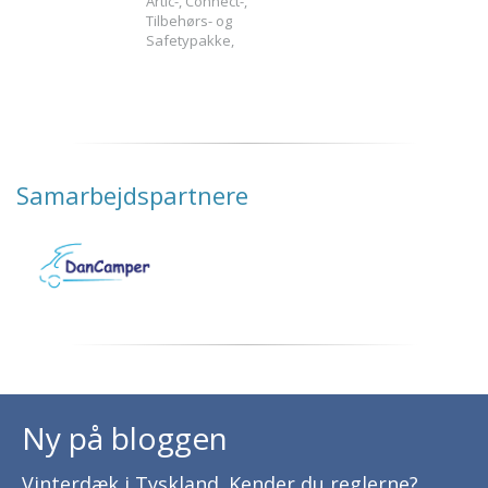
Artic-, Connect-,
Tilbehørs- og
Safetypakke,
Samarbejdspartnere
Ny på bloggen
Vinterdæk i Tyskland. Kender du reglerne?