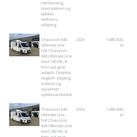
sænkeseng,
maxi-køkken og
lækker
wellness-
afdeling.
Chausson 640
2026
1.086.600,-
Ultimate Line
kr.
Fiat Chausson
640 Ultimate Line
med 140 HK, 8-
trins aut.gear,
adaptiv fartpilot,
nøglefri adgang,
isoleret og
opvarmet
spildevandstank
Chausson 640
2026
1.086.600,-
Ultimate Line
kr.
Fiat Chausson
640 Ultimate Line
med 140 HK, 8-
trins aut.gear,