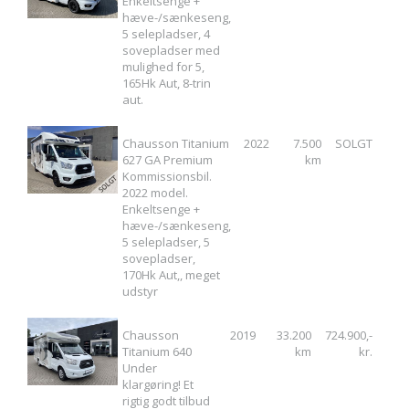
Enkeltsenge +
hæve-/sænkeseng,
5 selepladser, 4
sovepladser med
mulighed for 5,
165Hk Aut, 8-trin
aut.
Chausson Titanium
2022
7.500
SOLGT
627 GA Premium
km
Kommissionsbil.
2022 model.
Enkeltsenge +
hæve-/sænkeseng,
5 selepladser, 5
sovepladser,
170Hk Aut,, meget
udstyr
Chausson
2019
33.200
724.900,-
Titanium 640
km
kr.
Under
klargøring! Et
rigtig godt tilbud