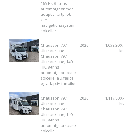
165 Hk 8 - trins
automatgear med
adaptiv fartpilot,
GPS -
navigationssystem,
solceller
Chausson 797
2026
1.058.300,-
Ultimate Line
kr.
Chausson 797
Ultimate Line, 140
HK, 8-trins
automatgearkasse,
solcelle. alu.fælge
og adaptiv fartpilot
Chausson 797
2026
1.117.800,-
Ultimate Line
kr.
Chausson 797
Ultimate Line, 140
HK, 8-trins
automatgearkasse,
solcelle.