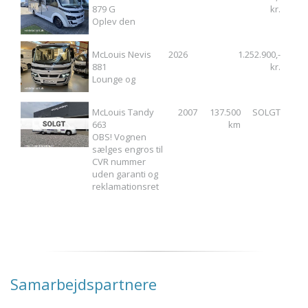
879 G
kr.
Oplev den
McLouis Nevis
2026
1.252.900,-
881
kr.
Lounge og
McLouis Tandy
2007
137.500
SOLGT
663
km
OBS! Vognen
sælges engros til
CVR nummer
uden garanti og
reklamationsret
Samarbejdspartnere