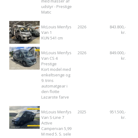
med masser af
udstyr - Prestige
Matic
McLouis Menfys
2026
843.800,-
Van 1
kr.
KUN 541 cm
McLouis Menfys
2026
849.000,-
Van CS 4
kr.
Prestige
Kort model med
enkeltsenge og
9. trins
automatgear i
den flotte
Lazarote farve
McLouis Menfys
2025
951.500,-
Van S-Line 7
kr.
Active
Campervan 5,99
M med 5. S. sele