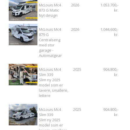
McLouis Mc4
2026
1.053.700,-
873 G Matic
kr.
Nyt design
McLouis Mc4
2026
1.044.600,-
879 G
kr.
Centralseng
med stor
garage -
Automatgear
McLouis Mc4
2025
904.800,-
Slim 339
kr.
Slim ny 2025
model som er
lavere, smallere,
lettere
McLouis Mc4
2025
904.800,-
Slim 339
kr.
Slim ny 2025
model som er