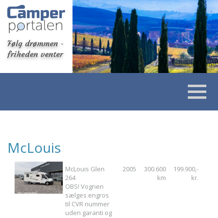
Følg drømmen -
friheden venter
McLouis
McLouis Glen
2005
300.600
199.900,-
264
km
kr.
OBS! Vognen
sælges engros
til CVR nummer
uden garanti og