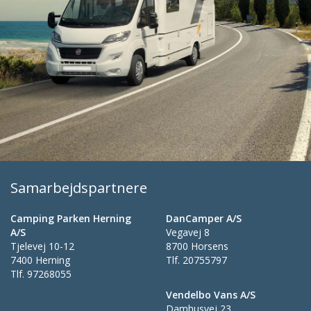
Samarbejdspartnere
Camping Parken Herning
DanCamper A/S
A/S
Vegavej 8
Tjelevej 10-12
8700 Horsens
7400 Herning
Tlf.
20755797
Tlf.
97268055
Vendelbo Vans A/S
Damhusvej 23