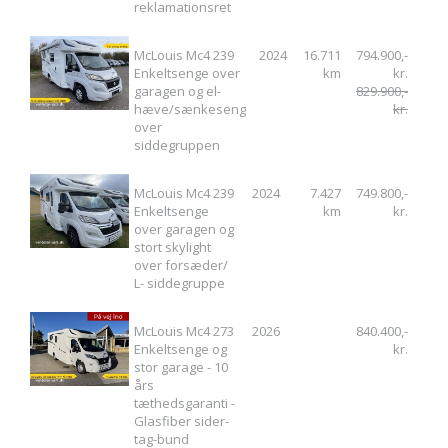
reklamationsret
McLouis Mc4 239
2024
16.711
794.900,-
Enkeltsenge over
km
kr.
garagen og el-
829.900,-
hæve/sænkeseng
kr.
over
siddegruppen
McLouis Mc4 239
2024
7.427
749.800,-
Enkeltsenge
km
kr.
over garagen og
stort skylight
over forsæder/
L- siddegruppe
McLouis Mc4 273
2026
840.400,-
Enkeltsenge og
kr.
stor garage - 10
års
tæthedsgaranti -
Glasfiber sider-
tag-bund