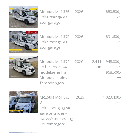
McLouis Mc4 365
2026
880.800,-
Enkeltsenge og
kr.
stor garage
McLouis Mc4 373
2026
891.600,-
Enkeltsenge og
kr.
stor garage
McLouis Mc4 379
2026
2.411
948.000,-
En helt ny 2024
km
kr.
modelserie fra
968.500,-
McLouis - oplev
kr.
forandringen!
McLouis Mc4 873
2025
1.023.400,-
G
kr.
Enkeltseng og stor
garage under -
hæve/sænkeseng
- Automatgear