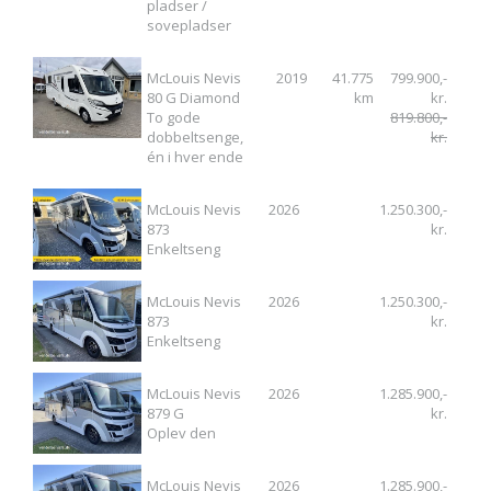
pladser /
sovepladser
McLouis Nevis
2019
41.775
799.900,-
80 G Diamond
km
kr.
To gode
819.800,-
dobbeltsenge,
kr.
én i hver ende
McLouis Nevis
2026
1.250.300,-
873
kr.
Enkeltseng
McLouis Nevis
2026
1.250.300,-
873
kr.
Enkeltseng
McLouis Nevis
2026
1.285.900,-
879 G
kr.
Oplev den
McLouis Nevis
2026
1.285.900,-