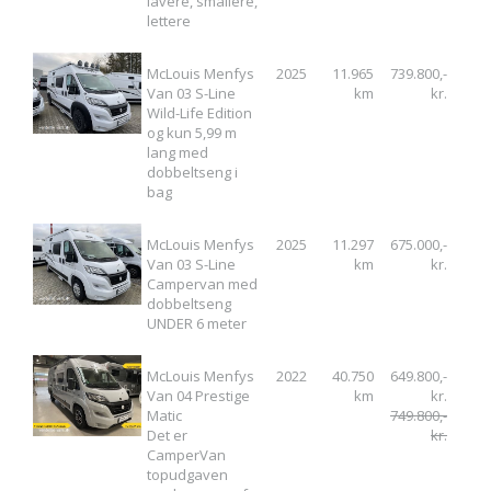
lavere, smallere,
lettere
McLouis Menfys
2025
11.965
739.800,-
Van 03 S-Line
km
kr.
Wild-Life Edition
og kun 5,99 m
lang med
dobbeltseng i
bag
McLouis Menfys
2025
11.297
675.000,-
Van 03 S-Line
km
kr.
Campervan med
dobbeltseng
UNDER 6 meter
McLouis Menfys
2022
40.750
649.800,-
Van 04 Prestige
km
kr.
Matic
749.800,-
Det er
kr.
CamperVan
topudgaven