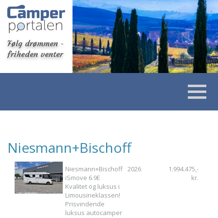
Følg drømmen -
friheden venter
Niesmann+Bischoff
Niesmann+Bischoff
2026
1.994.475,-
iSmove 6.9E
kr.
Kvalitet og luksus i
Limousineklassen!
Prisvindende
luksus autocamper