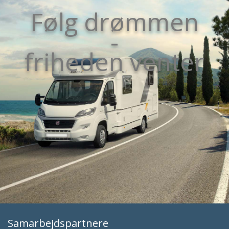
Følg drømmen
-
friheden venter
Samarbejdspartnere